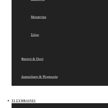
Μοναστήρι
Σόλος
Φαγητό & Ποτό
Διασκέδαση & Ψυχαγωγία
ΤΙ ΣΥΜΒΑΊΝΕΙ