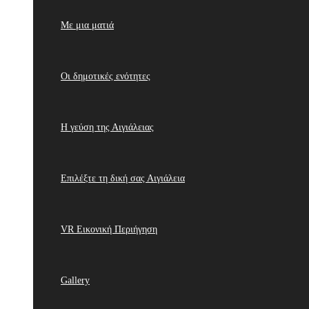
Με μια ματιά
Οι δημοτικές ενότητες
Η γεύση της Αιγιάλειας
Επιλέξτε τη δική σας Αιγιάλεια
VR Εικονική Περιήγηση
Gallery