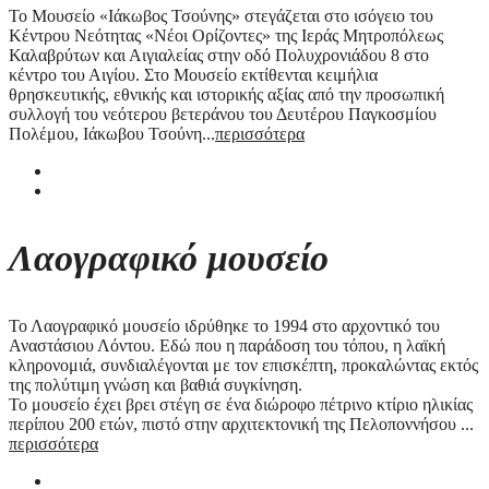
Το Μουσείο «Ιάκωβος Τσούνης» στεγάζεται στο ισόγειο του
Κέντρου Νεότητας «Νέοι Ορίζοντες» της Ιεράς Μητροπόλεως
Καλαβρύτων και Αιγιαλείας στην οδό Πολυχρονιάδου 8 στο
κέντρο του Αιγίου. Στο Μουσείο εκτίθενται κειμήλια
θρησκευτικής, εθνικής και ιστορικής αξίας από την προσωπική
συλλογή του νεότερου βετεράνου του Δευτέρου Παγκοσμίου
Πολέμου, Ιάκωβου Τσούνη...
περισσότερα
Λαογραφικό μουσείο
Το Λαογραφικό μουσείο ιδρύθηκε το 1994 στο αρχοντικό του
Αναστάσιου Λόντου. Εδώ που η παράδοση του τόπου, η λαϊκή
κληρονομιά, συνδιαλέγονται με τον επισκέπτη, προκαλώντας εκτός
της πολύτιμη γνώση και βαθιά συγκίνηση.
Το μουσείο έχει βρει στέγη σε ένα διώροφο πέτρινο κτίριο ηλικίας
περίπου 200 ετών, πιστό στην αρχιτεκτονική της Πελοποννήσου ...
περισσότερα