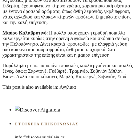
Αιγιαλείας μπορούν να προστατεύσουν. Τα κρασιά ποικιλίας
Σιδερίτη, έχουν φωτεινό κίτρινο χρώμα, χαρακτηριστική οξύτητα
με έντονα δροσερά αρώματα, όπως άνθη λεμονιάς, γκρέιπφρουτ,
νότες αχλαδιού και γλυκών κίτρινών φρούτων. Σημειώστε επίσης
και την καλή επίγευση.
Μαύρο Καλαβρυτινό
: Η πολλά υποσχόμενη ερυθρή ποικιλία
καλλιεργείται κυρίως στην ορεινή Αιγιαλεία και σκόρπια σε όλη
την Πελοπόννησο. Δίνει κρασιά φρουτώδες, με ελαφριά γεύση
από κόκκινα και μαύρα φρούτα, άνθη και μπαχαρικά. Στα
χαρακτηριστικά της επίσης είναι και η μακρά επίγευση.
Παράλληλα με τις παραπάνω ποικιλίες καλλιεργούνται και πολλές
ξένες, όπως: Σαρντονέ, Γκέβιρτζ, Τραμινέρ, Σοβινιόν Μπλάν,
Βιονέ. Αλλά και οι κόκκινες Μερλό, Καμπερνέ, Σοβινιόν, Σιρά.
This post is also available in:
Αγγλικα
ΣΤΟΙΧΕΊΑ ΕΠΙΚΟΙΝΩΝΊΑΣ
info@discoveraigialeia.gr