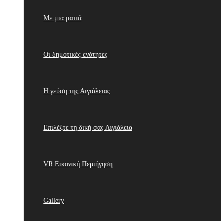
Με μια ματιά
Οι δημοτικές ενότητες
Η γεύση της Αιγιάλειας
Επιλέξτε τη δική σας Αιγιάλεια
VR Εικονική Περιήγηση
Gallery